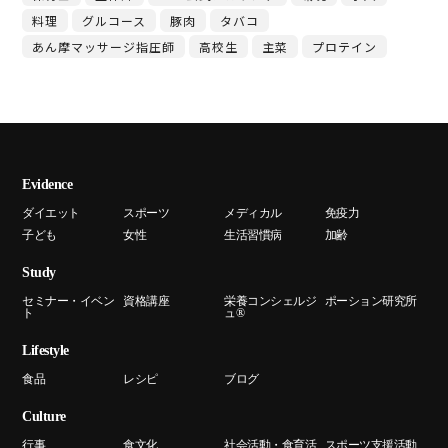
料理
グルコース
豚肉
タバコ
あん摩マッサージ指圧師
高校生
主菜
プロテイン
Evidence
ダイエット
スポーツ
メディカル
免疫力
子ども
女性
生活習慣病
加齢
Study
セミナー・イベン
資格講座
栄養コンシェルジ
ポーション研究所
ト
ュ®
Lifestyle
食品
レシピ
ブログ
Culture
行事
食文化
社会活動・食育活
スポーツ支援活動