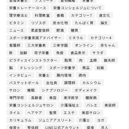
管理栄養士
アスリート
食物繊維
栄養学
栄養トレーナーコース
栄養コンシェルジュについて
理学療法士
料理教室
書籍
カテゴリー7
食文化
ビタミン
リゾスポ
炭水化物
たんぱく質
論文
ニュース
柔道整復師
肥満
糖質
スポーツ栄養実践アドバイザー
ミネラル
カテゴリー4
看護師
三大栄養素
三幸学園
オンライン
赤ちゃん
鉄
加齢
母子栄養
免疫
食品表示
サラダ
ピラティスインストラクター
脂質
肉
主婦
鍼灸師
脳
ドレッシング
スポーツ栄養学
商品
妊娠
インタビュー
栄養士
腸内環境
鶏肉
バスケットボール
会社員
調理師
カルシウム
サロン
睡眠
シナプソロジー
ボディメイク
専門学校
高齢者
美容
東洋医学
糖尿病
栄養コンシェルジュサロン
介護福祉士
バレエ
美容師
ネイル
ヘアケア
髪質
エステ
美容サロン
カリキュラム
ジュニアアスリート
介護士
ヨガ
保育士
整体師
LINE公式アカウント
環境
求人