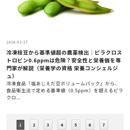
2026-02-27
冷凍枝豆から基準値超の農薬検出｜ピラクロス
トロビン0.6ppmは危険？安全性と栄養価を専
門家が解説（栄養学の資格 栄養コンシェルジ
ュ）
冷凍食品「塩あじえだ豆ボリュームパック」から、
食品衛生法で定める基準値（0.5ppm）を超えるピラ
クロ...
1
2
3
4
5
6
7