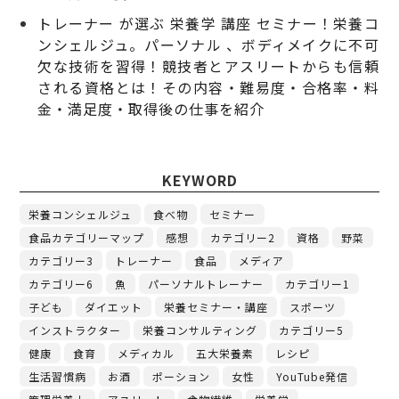
トレーナー が選ぶ 栄養学 講座 セミナー！栄養コ
ンシェルジュ。パーソナル 、ボディメイクに不可
欠な技術を習得！競技者とアスリートからも信頼
される資格とは！その内容・難易度・合格率・料
金・満足度・取得後の仕事を紹介
KEYWORD
栄養コンシェルジュ
食べ物
セミナー
食品カテゴリーマップ
感想
カテゴリー2
資格
野菜
カテゴリー3
トレーナー
食品
メディア
カテゴリー6
魚
パーソナルトレーナー
カテゴリー1
子ども
ダイエット
栄養セミナー・講座
スポーツ
インストラクター
栄養コンサルティング
カテゴリー5
健康
食育
メディカル
五大栄養素
レシピ
生活習慣病
お酒
ポーション
女性
YouTube発信