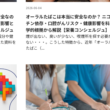
2026-06-04
安全なの
オーラルたばこは本当に安全なのか？ ニ
康影響と
チン依存・口腔がんリスク・健康影響を科
ェルジュ
学的根拠から解説【栄養コンシェルジュ】
成分や健
煙が出ない、臭いが少ない、喫煙所を探す必要
した資料を
ない・・・。こうした特徴から、近年「オーラ
たばこ（...