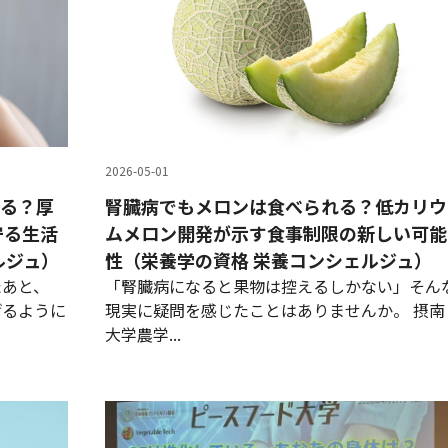
2026-05-01
いる？厚
腎臓病でもメロンは食べられる？低カリウ
守る生活
ムメロン開発が示す食事制限の新しい可能
ルジュ）
性（栄養学の資格 栄養コンシェルジュ）
たあと、
「腎臓病になると果物は控えるしかない」そん
げるように
現実に疑問を感じたことはありませんか。 摂南
大学農学...