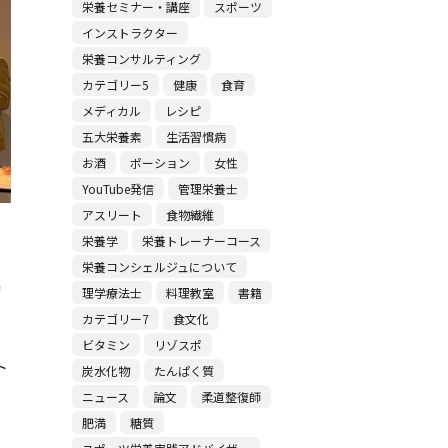
栄養セミナー・講座
スポーツ
インストラクター
栄養コンサルティング
カテゴリー5
健康
食育
メディカル
レシピ
五大栄養素
生活習慣病
お酒
ポーション
女性
YouTube発信
管理栄養士
アスリート
食物繊維
栄養学
栄養トレーナーコース
栄養コンシェルジュについて
動
理学療法士
料理教室
書籍
カテゴリー7
食文化
ビタミン
リゾスポ
ト
炭水化物
たんぱく質
ニュース
論文
柔道整復師
肥満
糖質