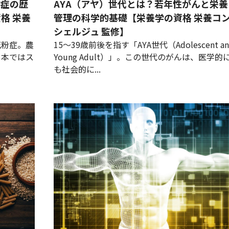
粉症の歴
AYA（アヤ）世代とは？若年性がんと栄養
格 栄養
管理の科学的基礎【栄養学の資格 栄養コ
シェルジュ 監修】
花粉症。農
15〜39歳前後を指す「AYA世代（Adolescent an
日本ではス
Young Adult）」。この世代のがんは、医学的
も社会的に...