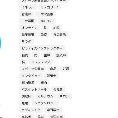
スポーツ栄養実践アドバイザー
ミネラル
カテゴリー4
看護師
三大栄養素
三幸学園
赤ちゃん
オンライン
鉄
加齢
母子栄養
免疫
食品表示
サラダ
ピラティスインストラクター
脂質
肉
主婦
鍼灸師
脳
ドレッシング
スポーツ栄養学
商品
妊娠
インタビュー
栄養士
腸内環境
鶏肉
バスケットボール
会社員
調理師
カルシウム
サロン
睡眠
シナプソロジー
ン
ボディメイク
専門学校
高齢者
美容
東洋医学