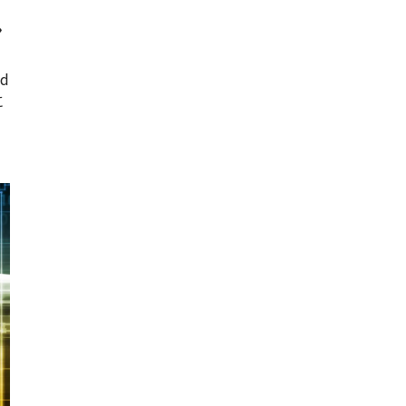
ン
d
に