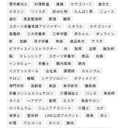
理学療法士
料理教室
書籍
カテゴリー7
食文化
ビタミン
リゾスポ
炭水化物
たんぱく質
ニュース
論文
柔道整復師
肥満
糖質
スポーツ栄養実践アドバイザー
ミネラル
カテゴリー4
看護師
三大栄養素
三幸学園
赤ちゃん
オンライン
鉄
加齢
母子栄養
免疫
食品表示
サラダ
ピラティスインストラクター
肉
脂質
主婦
鍼灸師
脳
ドレッシング
スポーツ栄養学
商品
妊娠
インタビュー
栄養士
腸内環境
鶏肉
バスケットボール
会社員
調理師
カルシウム
サロン
睡眠
シナプソロジー
ボディメイク
専門学校
高齢者
美容
東洋医学
糖尿病
栄養コンシェルジュサロン
介護福祉士
バレエ
美容師
ネイル
ヘアケア
髪質
エステ
美容サロン
カリキュラム
ジュニアアスリート
介護士
ヨガ
保育士
整体師
LINE公式アカウント
環境
求人
料理
グルコース
タバコ
豚肉