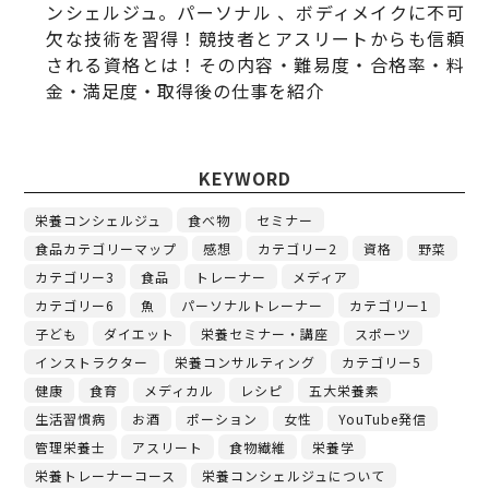
ンシェルジュ。パーソナル 、ボディメイクに不可
欠な技術を習得！競技者とアスリートからも信頼
される資格とは！その内容・難易度・合格率・料
金・満足度・取得後の仕事を紹介
KEYWORD
栄養コンシェルジュ
食べ物
セミナー
食品カテゴリーマップ
感想
カテゴリー2
資格
野菜
カテゴリー3
食品
トレーナー
メディア
カテゴリー6
魚
パーソナルトレーナー
カテゴリー1
子ども
ダイエット
栄養セミナー・講座
スポーツ
インストラクター
栄養コンサルティング
カテゴリー5
健康
食育
メディカル
レシピ
五大栄養素
生活習慣病
お酒
ポーション
女性
YouTube発信
管理栄養士
アスリート
食物繊維
栄養学
栄養トレーナーコース
栄養コンシェルジュについて