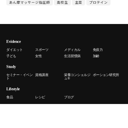
あん摩マッサージ指圧師
高校生
主菜
プロテイン
Evidence
ダイエット
スポーツ
メディカル
免疫力
子ども
女性
生活習慣病
加齢
Study
セミナー・イベン
資格講座
栄養コンシェルジ
ポーション研究所
ト
ュ®
Lifestyle
食品
レシピ
ブログ
Culture
行事
食文化
社会活動・食育活
スポーツ支援活動
動