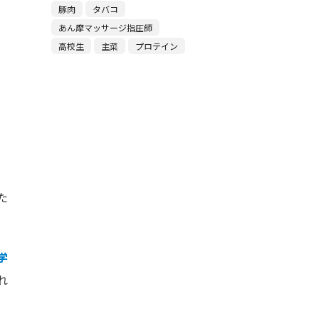
豚肉
タバコ
あん摩マッサージ指圧師
高校生
主菜
プロテイン
た
学
れ