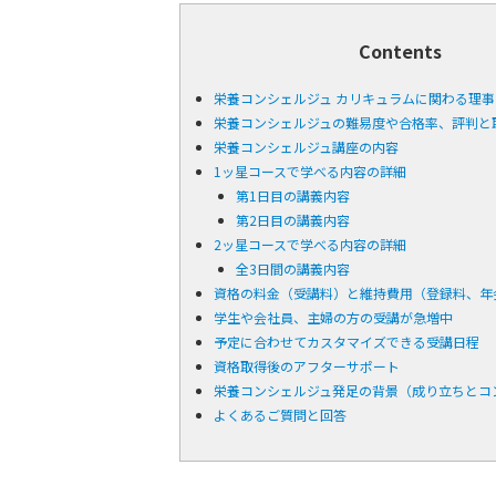
Contents
栄養コンシェルジュ カリキュラムに関わる理
栄養コンシェルジュの難易度や合格率、評判と
栄養コンシェルジュ講座の内容
1ッ星コースで学べる内容の詳細
第1日目の講義内容
第2日目の講義内容
2ッ星コースで学べる内容の詳細
全3日間の講義内容
資格の料金（受講料）と維持費用（登録料、年
学生や会社員、主婦の方の受講が急増中
予定に合わせてカスタマイズできる受講日程
資格取得後のアフターサポート
栄養コンシェルジュ発足の背景（成り立ちとコ
よくあるご質問と回答