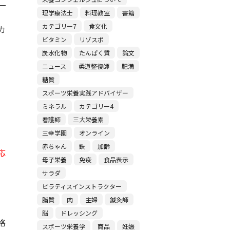
理学療法士
料理教室
書籍
カテゴリー7
食文化
カ
ビタミン
リゾスポ
炭水化物
たんぱく質
論文
ニュース
柔道整復師
肥満
糖質
スポーツ栄養実践アドバイザー
ミネラル
カテゴリー4
看護師
三大栄養素
三幸学園
オンライン
赤ちゃん
鉄
加齢
応
母子栄養
免疫
食品表示
サラダ
ピラティスインストラクター
脂質
肉
主婦
鍼灸師
脳
ドレッシング
格
スポーツ栄養学
商品
妊娠