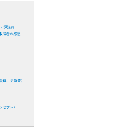
事・評議員
取得者の感想
会費、更新費）
ンセプト）