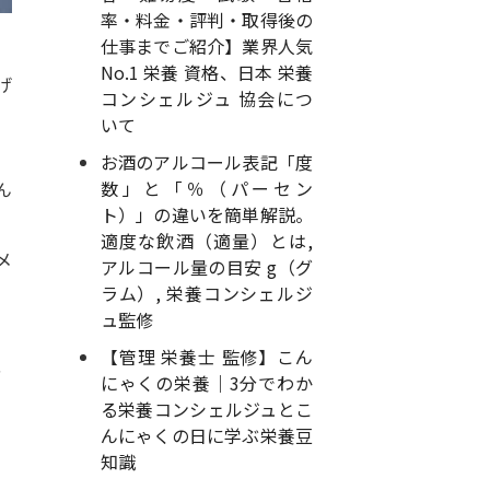
率・料金・評判・取得後の
仕事までご紹介】業界人気
No.1 栄養 資格、日本 栄養
げ
コンシェルジュ 協会につ
いて
お酒のアルコール表記「度
数」と「％（パーセン
ん
ト）」の違いを簡単解説。
適度な飲酒（適量）とは,
メ
アルコール量の目安 g（グ
ラム）, 栄養コンシェルジ
ュ監修
【管理 栄養士 監修】こん
、
にゃくの栄養｜3分でわか
る栄養コンシェルジュとこ
んにゃくの日に学ぶ栄養豆
知識