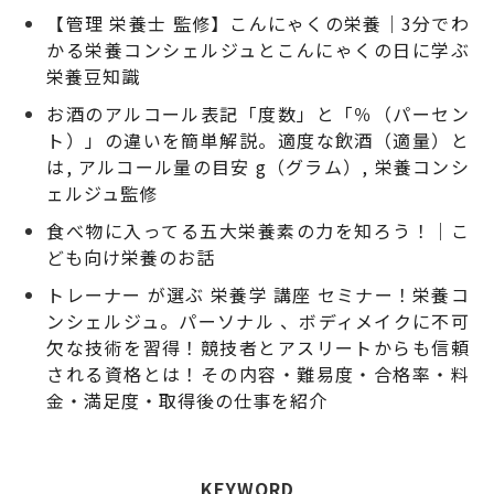
【管理 栄養士 監修】こんにゃくの栄養｜3分でわ
かる栄養コンシェルジュとこんにゃくの日に学ぶ
栄養豆知識
お酒のアルコール表記「度数」と「％（パーセン
ト）」の違いを簡単解説。適度な飲酒（適量）と
は, アルコール量の目安 g（グラム）, 栄養コンシ
ェルジュ監修
食べ物に入ってる五大栄養素の力を知ろう！｜こ
ども向け栄養のお話
トレーナー が選ぶ 栄養学 講座 セミナー！栄養コ
ンシェルジュ。パーソナル 、ボディメイクに不可
欠な技術を習得！競技者とアスリートからも信頼
される資格とは！その内容・難易度・合格率・料
金・満足度・取得後の仕事を紹介
KEYWORD