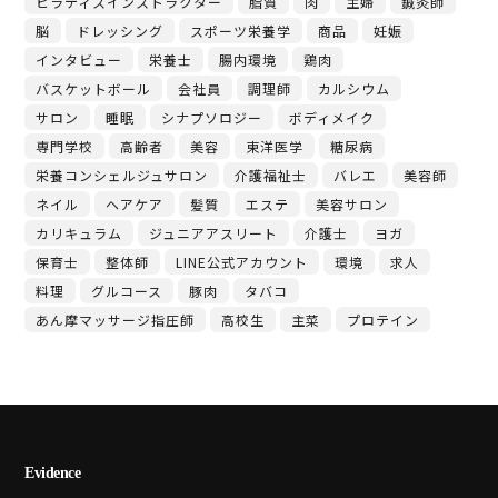
ピラティスインストラクター
脂質
肉
主婦
鍼灸師
脳
ドレッシング
スポーツ栄養学
商品
妊娠
インタビュー
栄養士
腸内環境
鶏肉
バスケットボール
会社員
調理師
カルシウム
サロン
睡眠
シナプソロジー
ボディメイク
専門学校
高齢者
美容
東洋医学
糖尿病
栄養コンシェルジュサロン
介護福祉士
バレエ
美容師
ネイル
ヘアケア
髪質
エステ
美容サロン
カリキュラム
ジュニアアスリート
介護士
ヨガ
保育士
整体師
LINE公式アカウント
環境
求人
料理
グルコース
豚肉
タバコ
あん摩マッサージ指圧師
高校生
主菜
プロテイン
Evidence