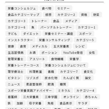
栄養コンシェルジュ
食べ物
セミナー
食品カテゴリーマップ
感想
カテゴリー2
資格
野菜
カテゴリー3
トレーナー
食品
メディア
カテゴリー6
魚
パーソナルトレーナー
カテゴリー1
子ども
ダイエット
栄養セミナー・講座
スポーツ
インストラクター
栄養コンサルティング
カテゴリー5
健康
食育
メディカル
五大栄養素
レシピ
生活習慣病
お酒
ポーション
YouTube発信
女性
管理栄養士
アスリート
食物繊維
栄養学
栄養トレーナーコース
栄養コンシェルジュについて
理学療法士
料理教室
書籍
カテゴリー7
食文化
ビタミン
リゾスポ
炭水化物
たんぱく質
論文
ニュース
柔道整復師
肥満
糖質
スポーツ栄養実践アドバイザー
ミネラル
カテゴリー4
看護師
三大栄養素
三幸学園
オンライン
赤ちゃん
鉄
加齢
母子栄養
免疫
食品表示
サラダ