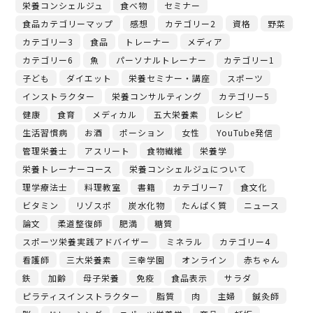
栄養コンシェルジュ
食べ物
セミナー
食品カテゴリーマップ
感想
カテゴリー2
資格
野菜
カテゴリー3
食品
トレーナー
メディア
カテゴリー6
魚
パーソナルトレーナー
カテゴリー1
子ども
ダイエット
栄養セミナー・講座
スポーツ
インストラクター
栄養コンサルティング
カテゴリー5
健康
食育
メディカル
五大栄養素
レシピ
生活習慣病
お酒
ポーション
女性
YouTube発信
管理栄養士
アスリート
食物繊維
栄養学
栄養トレーナーコース
栄養コンシェルジュについて
理学療法士
料理教室
書籍
カテゴリー7
食文化
ビタミン
リゾスポ
炭水化物
たんぱく質
ニュース
論文
柔道整復師
肥満
糖質
スポーツ栄養実践アドバイザー
ミネラル
カテゴリー4
看護師
三大栄養素
三幸学園
オンライン
赤ちゃん
鉄
加齢
母子栄養
免疫
食品表示
サラダ
ピラティスインストラクター
脂質
肉
主婦
鍼灸師