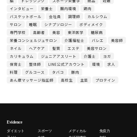
脳
ドレッシング
スポーツ栄養学
商品
妊娠
インタビュー
栄養士
腸内環境
鶏肉
バスケットボール
会社員
調理師
カルシウム
サロン
睡眠
シナプソロジー
ボディメイク
専門学校
高齢者
美容
東洋医学
糖尿病
栄養コンシェルジュサロン
介護福祉士
バレエ
美容師
ネイル
ヘアケア
髪質
エステ
美容サロン
カリキュラム
ジュニアアスリート
介護士
ヨガ
保育士
整体師
LINE公式アカウント
環境
求人
料理
グルコース
タバコ
豚肉
あん摩マッサージ指圧師
高校生
主菜
プロテイン
Evidence
ダイエット
スポーツ
メディカル
免疫力