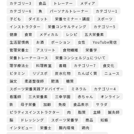
カテゴリー3
食品
トレーナー
メディア
カテゴリー6
魚
パーソナルトレーナー
カテゴリー1
子ども
ダイエット
栄養セミナー・講座
スポーツ
インストラクター
栄養コンサルティング
カテゴリー5
健康
食育
メディカル
レシピ
五大栄養素
生活習慣病
お酒
ポーション
女性
YouTube発信
管理栄養士
アスリート
食物繊維
栄養学
栄養トレーナーコース
栄養コンシェルジュについて
理学療法士
料理教室
書籍
カテゴリー7
食文化
ビタミン
リゾスポ
炭水化物
たんぱく質
ニュース
論文
柔道整復師
肥満
糖質
スポーツ栄養実践アドバイザー
ミネラル
カテゴリー4
看護師
三大栄養素
三幸学園
赤ちゃん
オンライン
鉄
母子栄養
加齢
免疫
食品表示
サラダ
ピラティスインストラクター
肉
脂質
主婦
鍼灸師
脳
ドレッシング
スポーツ栄養学
商品
妊娠
インタビュー
栄養士
腸内環境
鶏肉