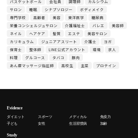
バスケットボール
会社員
調理師
カルシウム
サロン
睡眠
シナプソロジー
ボディメイク
専門学校
高齢者
美容
東洋医学
糖尿病
栄養コンシェルジュサロン
介護福祉士
バレエ
美容師
ネイル
ヘアケア
髪質
エステ
美容サロン
カリキュラム
ジュニアアスリート
介護士
ヨガ
保育士
整体師
LINE公式アカウント
環境
求人
料理
グルコース
タバコ
豚肉
あん摩マッサージ指圧師
高校生
主菜
プロテイン
Evidence
ダイエット
スポーツ
メディカル
免疫力
子ども
女性
生活習慣病
加齢
Study