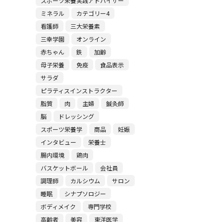
スポーツ栄養実践アドバイザー
ミネラル
カテゴリー4
看護師
三大栄養素
三幸学園
オンライン
赤ちゃん
鉄
加齢
母子栄養
免疫
食品表示
サラダ
ピラティスインストラクター
脂質
肉
主婦
鍼灸師
脳
ドレッシング
スポーツ栄養学
商品
妊娠
インタビュー
栄養士
腸内環境
鶏肉
バスケットボール
会社員
調理師
カルシウム
サロン
睡眠
シナプソロジー
ボディメイク
専門学校
高齢者
美容
東洋医学