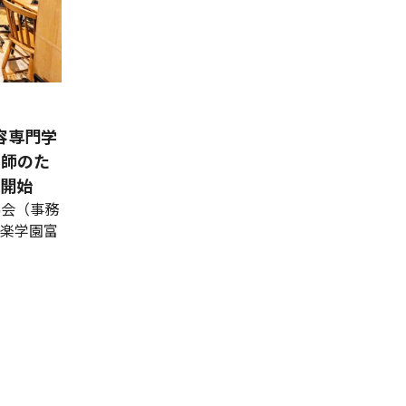
容専門学
容師のた
を開始
協会（事務
和楽学園富