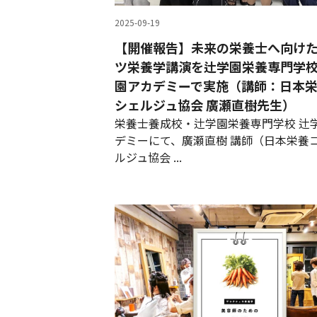
2025-09-19
【開催報告】未来の栄養士へ向け
ツ栄養学講演を辻学園栄養専門学
園アカデミーで実施（講師：日本
シェルジュ協会 廣瀬直樹先生）
栄養士養成校・辻学園栄養専門学校 辻
デミーにて、廣瀬直樹 講師（日本栄養
ルジュ協会 ...