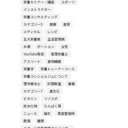
栄養セミナー・講座
スポーツ
インストラクター
栄養コンサルティング
カテゴリー5
健康
食育
メディカル
レシピ
五大栄養素
生活習慣病
お酒
ポーション
女性
YouTube発信
管理栄養士
アスリート
食物繊維
栄養学
栄養トレーナーコース
栄養コンシェルジュについて
理学療法士
料理教室
書籍
カテゴリー7
食文化
ビタミン
リゾスポ
炭水化物
たんぱく質
ニュース
論文
柔道整復師
肥満
糖質