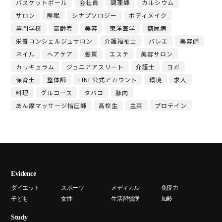
バスケットボール
会社員
調理師
カルシウム
サロン
睡眠
シナプソロジー
ボディメイク
専門学校
高齢者
美容
東洋医学
糖尿病
栄養コンシェルジュサロン
介護福祉士
バレエ
美容師
ネイル
ヘアケア
髪質
エステ
美容サロン
カリキュラム
ジュニアアスリート
介護士
ヨガ
保育士
整体師
LINE公式アカウント
環境
求人
料理
グルコース
タバコ
豚肉
あん摩マッサージ指圧師
高校生
主菜
プロテイン
Evidence
ダイエット
スポーツ
メディカル
免疫力
子ども
女性
生活習慣病
加齢
Study