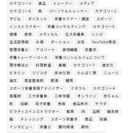
カテゴリー3
食品
トレーナー
メディア
カテゴリー6
魚
パーソナルトレーナー
カテゴリー1
子ども
ダイエット
栄養セミナー・講座
スポーツ
インストラクター
栄養コンサルティング
カテゴリー5
健康
食育
メディカル
五大栄養素
レシピ
生活習慣病
お酒
ポーション
女性
YouTube発信
管理栄養士
アスリート
食物繊維
栄養学
栄養トレーナーコース
栄養コンシェルジュについて
理学療法士
料理教室
書籍
カテゴリー7
食文化
ビタミン
リゾスポ
炭水化物
たんぱく質
ニュース
論文
柔道整復師
肥満
糖質
スポーツ栄養実践アドバイザー
ミネラル
カテゴリー4
看護師
三大栄養素
三幸学園
オンライン
赤ちゃん
鉄
加齢
母子栄養
免疫
食品表示
サラダ
ピラティスインストラクター
脂質
肉
主婦
鍼灸師
脳
ドレッシング
スポーツ栄養学
商品
妊娠
インタビュー
栄養士
腸内環境
鶏肉