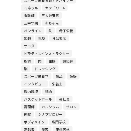
スポーツ栄養実践アドバイザー
ミネラル
カテゴリー4
看護師
三大栄養素
三幸学園
赤ちゃん
オンライン
鉄
母子栄養
加齢
免疫
食品表示
サラダ
ピラティスインストラクター
脂質
肉
主婦
鍼灸師
脳
ドレッシング
スポーツ栄養学
商品
妊娠
インタビュー
栄養士
腸内環境
鶏肉
バスケットボール
会社員
調理師
カルシウム
サロン
睡眠
シナプソロジー
ボディメイク
専門学校
高齢者
美容
東洋医学