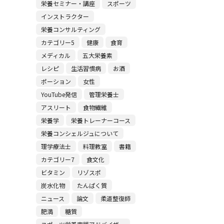
栄養セミナー・講座
スポーツ
インストラクター
栄養コンサルティング
カテゴリー5
健康
食育
メディカル
五大栄養素
レシピ
生活習慣病
お酒
ポーション
女性
YouTube発信
管理栄養士
アスリート
食物繊維
栄養学
栄養トレーナーコース
栄養コンシェルジュについて
理学療法士
料理教室
書籍
カテゴリー7
食文化
ビタミン
リゾスポ
炭水化物
たんぱく質
ニュース
論文
柔道整復師
肥満
糖質