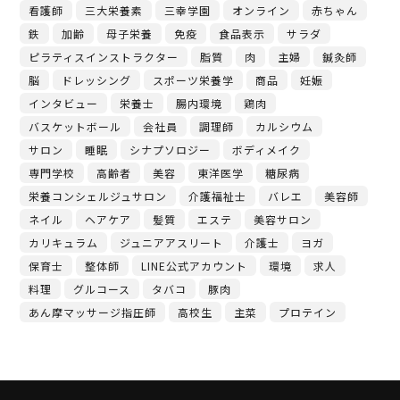
看護師
三大栄養素
三幸学園
オンライン
赤ちゃん
鉄
加齢
母子栄養
免疫
食品表示
サラダ
ピラティスインストラクター
脂質
肉
主婦
鍼灸師
脳
ドレッシング
スポーツ栄養学
商品
妊娠
インタビュー
栄養士
腸内環境
鶏肉
バスケットボール
会社員
調理師
カルシウム
サロン
睡眠
シナプソロジー
ボディメイク
専門学校
高齢者
美容
東洋医学
糖尿病
栄養コンシェルジュサロン
介護福祉士
バレエ
美容師
ネイル
ヘアケア
髪質
エステ
美容サロン
カリキュラム
ジュニアアスリート
介護士
ヨガ
保育士
整体師
LINE公式アカウント
環境
求人
料理
グルコース
タバコ
豚肉
あん摩マッサージ指圧師
高校生
主菜
プロテイン