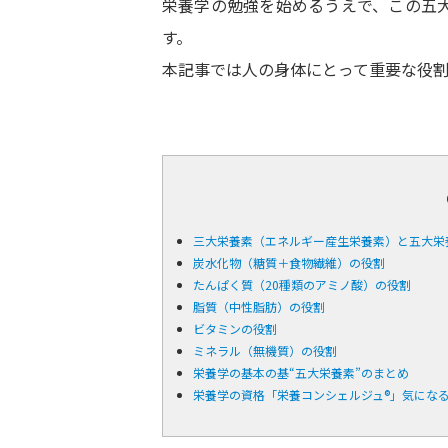
栄養学の勉強を始めるうえで、この五
す。
本記事では人の身体にとって重要な役
三大栄養素（エネルギー産生栄養素）と五大栄
炭水化物（糖質＋食物繊維）の役割
たんぱく質（20種類のアミノ酸）の役割
脂質（中性脂肪）の役割
ビタミンの役割
ミネラル（無機質）の役割
栄養学の基本の基“五大栄養素”のまとめ
栄養学の資格「栄養コンシェルジュ®」気にな