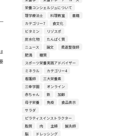
栄養コンシェルジュについて
理学療法士
料理教室
書籍
カテゴリー7
食文化
ビタミン
リゾスポ
炭水化物
たんぱく質
ニュース
論文
柔道整復師
は
肥満
糖質
要
スポーツ栄養実践アドバイザー
ミネラル
カテゴリー4
看護師
三大栄養素
三幸学園
オンライン
赤ちゃん
鉄
加齢
母子栄養
免疫
食品表示
サラダ
ピラティスインストラクター
脂質
肉
主婦
鍼灸師
脳
ドレッシング