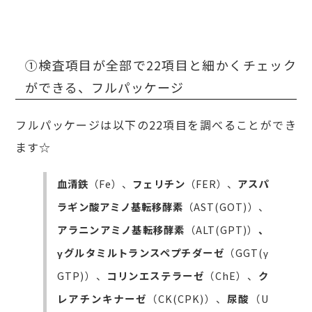
①検査項目が全部で22項目と細かくチェック
ができる、フルパッケージ
フルパッケージは以下の22項目を調べることができ
ます☆
血清鉄
（Fe）
、
フェリチン
（FER）、
アスパ
ラギン酸アミノ基転移酵素
（AST(GOT)）、
アラニンアミノ基転移酵素
（ALT(GPT)）
、
γグルタミルトランスペプチダーゼ
（GGT(γ
GTP)）、
コリンエステラーゼ
（ChE）、
ク
レアチンキナーゼ
（CK(CPK)）、
尿酸
（U