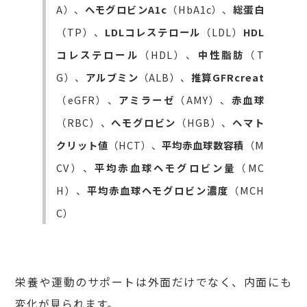
A）、
ヘモグロビンA1c
（HbA1c）、
総蛋白
（TP）、
LDLコレステロール
（LDL）
HDL
コレステロール
（HDL）、
中性脂肪
（T
G）、
アルブミン
（ALB）、
推算GFRcreat
（eGFR）、
アミラーゼ
（AMY）、
赤血球
（RBC）、
へモグロビン
（HGB）、
ヘマト
クリット値
（HCT）、
平均赤血球数容積
（M
CV）、
平均赤血球ヘモグロビン量
（MC
H）、
平均赤血球ヘモグロビン濃度
（MCH
C）
栄養や運動のサポートは外面だけでなく、内面にも
変化が見られます。