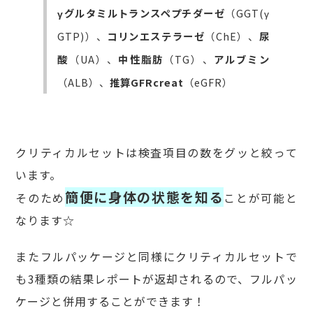
γグルタミルトランスペプチダーゼ
（GGT(γ
GTP)）、
コリンエステラーゼ
（ChE）、
尿
酸
（UA）、
中性脂肪
（TG）、
アルブミン
（ALB）、
推算GFRcreat
（eGFR）
クリティカルセットは検査項目の数をグッと絞って
います。
簡便に身体の状態を知る
そのため
ことが可能と
なります☆
またフルパッケージと同様にクリティカルセットで
も3種類の結果レポートが返却されるので、フルパッ
ケージと併用することができます！