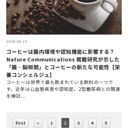
2026-06-15
コーヒーは腸内環境や認知機能に影響する？
Nature Communications 掲載研究が示した
「腸―脳相関」とコーヒーの新たな可能性【栄
養コンシェルジュ】
コーヒーは世界で最も飲まれている飲料の一つで
す。近年は心血管疾患や認知症、2型糖尿病との関連
を検討...
first
«
1
2
3
4
5