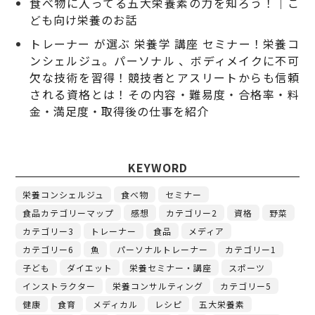
食べ物に入ってる五大栄養素の力を知ろう！｜こ
ども向け栄養のお話
トレーナー が選ぶ 栄養学 講座 セミナー！栄養コ
ンシェルジュ。パーソナル 、ボディメイクに不可
欠な技術を習得！競技者とアスリートからも信頼
される資格とは！その内容・難易度・合格率・料
金・満足度・取得後の仕事を紹介
KEYWORD
栄養コンシェルジュ
食べ物
セミナー
食品カテゴリーマップ
感想
カテゴリー2
資格
野菜
カテゴリー3
トレーナー
食品
メディア
カテゴリー6
魚
パーソナルトレーナー
カテゴリー1
子ども
ダイエット
栄養セミナー・講座
スポーツ
インストラクター
栄養コンサルティング
カテゴリー5
健康
食育
メディカル
レシピ
五大栄養素