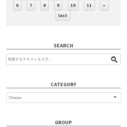
6
7
8
9
10
11
»
last
SEARCH
CATEGORY
GROUP