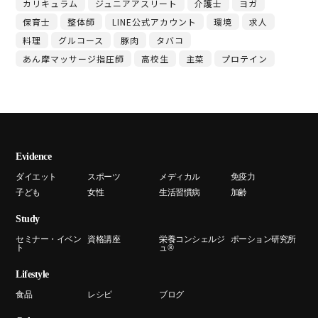
カリキュラム
ジュニアアスリート
介護士
ヨガ
保育士
整体師
LINE公式アカウント
環境
求人
料理
グルコース
豚肉
タバコ
あん摩マッサージ指圧師
高校生
主菜
プロテイン
Evidence
ダイエット
スポーツ
メディカル
免疫力
子ども
女性
生活習慣病
加齢
Study
セミナー・イベン
資格講座
栄養コンシェルジ
ポーション研究所
ト
ュ®
Lifestyle
食品
レシピ
ブログ