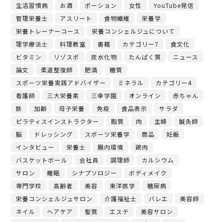
生活習慣病
お酒
ポーション
女性
YouTube発信
管理栄養士
アスリート
食物繊維
栄養学
栄養トレーナーコース
栄養コンシェルジュについて
理学療法士
料理教室
書籍
カテゴリー7
食文化
ビタミン
リゾスポ
炭水化物
たんぱく質
ニュース
論文
柔道整復師
肥満
糖質
スポーツ栄養実践アドバイザー
ミネラル
カテゴリー4
看護師
三大栄養素
三幸学園
オンライン
赤ちゃん
鉄
加齢
母子栄養
免疫
食品表示
サラダ
ピラティスインストラクター
脂質
肉
主婦
鍼灸師
脳
ドレッシング
スポーツ栄養学
商品
妊娠
インタビュー
栄養士
腸内環境
鶏肉
バスケットボール
会社員
調理師
カルシウム
サロン
睡眠
シナプソロジー
ボディメイク
専門学校
高齢者
美容
東洋医学
糖尿病
栄養コンシェルジュサロン
介護福祉士
バレエ
美容師
ネイル
ヘアケア
髪質
エステ
美容サロン