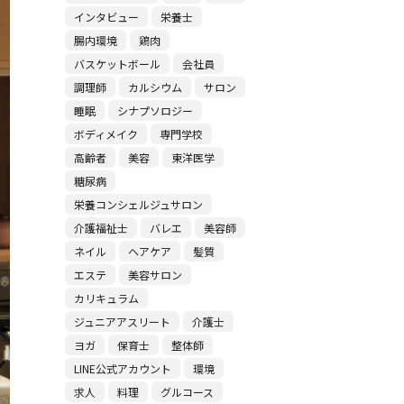
インタビュー
栄養士
腸内環境
鶏肉
バスケットボール
会社員
調理師
カルシウム
サロン
睡眠
シナプソロジー
ボディメイク
専門学校
高齢者
美容
東洋医学
糖尿病
栄養コンシェルジュサロン
介護福祉士
バレエ
美容師
ネイル
ヘアケア
髪質
エステ
美容サロン
カリキュラム
ジュニアアスリート
介護士
ヨガ
保育士
整体師
LINE公式アカウント
環境
求人
料理
グルコース