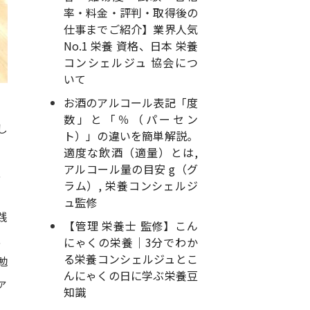
率・料金・評判・取得後の
仕事までご紹介】業界人気
No.1 栄養 資格、日本 栄養
コンシェルジュ 協会につ
いて
お酒のアルコール表記「度
数」と「％（パーセン
し
ト）」の違いを簡単解説。
適度な飲酒（適量）とは,
アルコール量の目安 g（グ
、
ラム）, 栄養コンシェルジ
ュ監修
践
【管理 栄養士 監修】こん
、
にゃくの栄養｜3分でわか
る栄養コンシェルジュとこ
勉
んにゃくの日に学ぶ栄養豆
ァ
知識