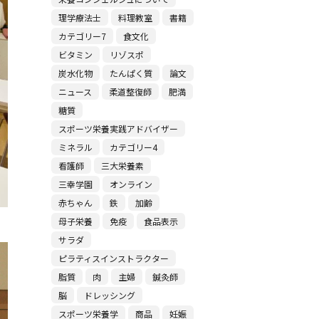
理学療法士
料理教室
書籍
カテゴリー7
食文化
ビタミン
リゾスポ
炭水化物
たんぱく質
論文
ニュース
柔道整復師
肥満
糖質
スポーツ栄養実践アドバイザー
ミネラル
カテゴリー4
看護師
三大栄養素
三幸学園
オンライン
赤ちゃん
鉄
加齢
母子栄養
免疫
食品表示
サラダ
ピラティスインストラクター
脂質
肉
主婦
鍼灸師
脳
ドレッシング
スポーツ栄養学
商品
妊娠