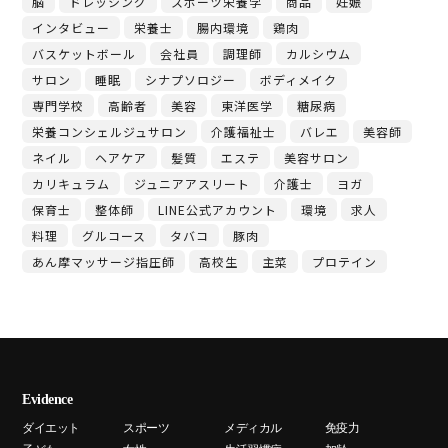
脳
ドレッシング
スポーツ栄養学
商品
妊娠
インタビュー
栄養士
腸内環境
鶏肉
バスケットボール
会社員
調理師
カルシウム
サロン
睡眠
シナプソロジー
ボディメイク
専門学校
高齢者
美容
東洋医学
糖尿病
栄養コンシェルジュサロン
介護福祉士
バレエ
美容師
ネイル
ヘアケア
髪質
エステ
美容サロン
カリキュラム
ジュニアアスリート
介護士
ヨガ
保育士
整体師
LINE公式アカウント
環境
求人
料理
グルコース
タバコ
豚肉
あん摩マッサージ指圧師
高校生
主菜
プロテイン
Evidence
ダイエット
スポーツ
メディカル
免疫力