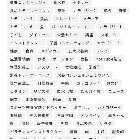
栄養コンシェルジュ
食べ物
セミナー
食品カテゴリーマップ
感想
カテゴリー2
資格
野菜
カテゴリー3
食品
トレーナー
メディア
カテゴリー6
魚
パーソナルトレーナー
カテゴリー1
子ども
ダイエット
栄養セミナー・講座
スポーツ
インストラクター
栄養コンサルティング
カテゴリー5
健康
食育
メディカル
五大栄養素
レシピ
生活習慣病
お酒
ポーション
女性
YouTube発信
管理栄養士
アスリート
食物繊維
栄養学
栄養トレーナーコース
栄養コンシェルジュについて
理学療法士
料理教室
書籍
カテゴリー7
食文化
ビタミン
リゾスポ
炭水化物
たんぱく質
ニュース
論文
柔道整復師
肥満
糖質
スポーツ栄養実践アドバイザー
ミネラル
カテゴリー4
看護師
三大栄養素
三幸学園
オンライン
赤ちゃん
鉄
加齢
母子栄養
免疫
食品表示
サラダ
ピラティスインストラクター
脂質
肉
主婦
鍼灸師