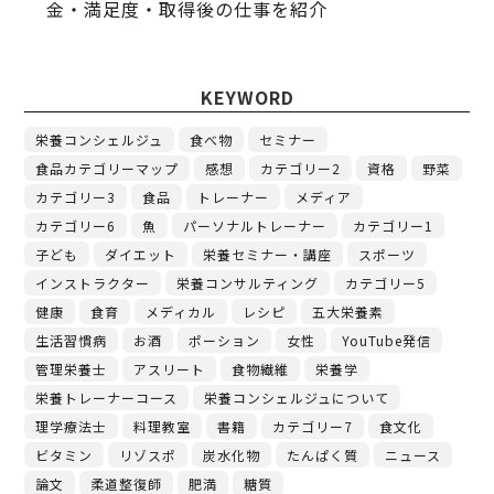
金・満足度・取得後の仕事を紹介
KEYWORD
栄養コンシェルジュ
食べ物
セミナー
食品カテゴリーマップ
感想
カテゴリー2
資格
野菜
カテゴリー3
食品
トレーナー
メディア
カテゴリー6
魚
パーソナルトレーナー
カテゴリー1
子ども
ダイエット
栄養セミナー・講座
スポーツ
インストラクター
栄養コンサルティング
カテゴリー5
健康
食育
メディカル
レシピ
五大栄養素
生活習慣病
お酒
ポーション
女性
YouTube発信
管理栄養士
アスリート
食物繊維
栄養学
栄養トレーナーコース
栄養コンシェルジュについて
理学療法士
料理教室
書籍
カテゴリー7
食文化
ビタミン
リゾスポ
炭水化物
たんぱく質
ニュース
論文
柔道整復師
肥満
糖質