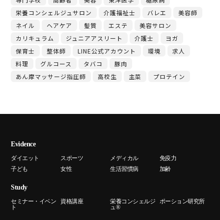
栄養コンシェルジュサロン
介護福祉士
バレエ
美容師
ネイル
ヘアケア
髪質
エステ
美容サロン
カリキュラム
ジュニアアスリート
介護士
ヨガ
保育士
整体師
LINE公式アカウント
環境
求人
料理
グルコース
タバコ
豚肉
あん摩マッサージ指圧師
高校生
主菜
プロテイン
Evidence
ダイエット
スポーツ
メディカル
免疫力
子ども
女性
生活習慣病
加齢
Study
セミナー・イベン
資格講座
栄養コンシェルジ
ポーション研究所
ト
ュ®