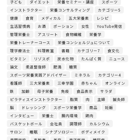
子ども
ダイエット
栄養セミナー・講座
スポーツ
インストラクター
栄養コンサルティング
カテゴリー5
健康
食育
メディカル
五大栄養素
レシピ
生活習慣病
お酒
ポーション
女性
YouTube発信
管理栄養士
アスリート
食物繊維
栄養学
栄養トレーナーコース
栄養コンシェルジュについて
理学療法士
料理教室
書籍
カテゴリー7
食文化
ビタミン
リゾスポ
炭水化物
たんぱく質
ニュース
論文
柔道整復師
肥満
糖質
スポーツ栄養実践アドバイザー
ミネラル
カテゴリー4
看護師
三大栄養素
三幸学園
赤ちゃん
オンライン
鉄
加齢
母子栄養
免疫
食品表示
サラダ
ピラティスインストラクター
脂質
肉
主婦
鍼灸師
脳
ドレッシング
スポーツ栄養学
商品
妊娠
インタビュー
栄養士
腸内環境
鶏肉
バスケットボール
会社員
調理師
カルシウム
サロン
睡眠
シナプソロジー
ボディメイク
専門学校
高齢者
美容
東洋医学
糖尿病