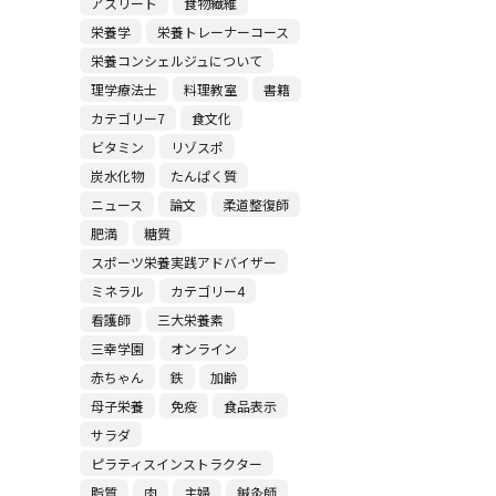
アスリート
食物繊維
栄養学
栄養トレーナーコース
栄養コンシェルジュについて
理学療法士
料理教室
書籍
カテゴリー7
食文化
ビタミン
リゾスポ
炭水化物
たんぱく質
ニュース
論文
柔道整復師
肥満
糖質
スポーツ栄養実践アドバイザー
ミネラル
カテゴリー4
看護師
三大栄養素
三幸学園
オンライン
赤ちゃん
鉄
加齢
母子栄養
免疫
食品表示
サラダ
ピラティスインストラクター
脂質
肉
主婦
鍼灸師