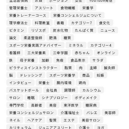
生活習慣病
お酒
ポーション
女性
YouTube発信
管理栄養士
アスリート
食物繊維
栄養学
栄養トレーナーコース
栄養コンシェルジュについて
理学療法士
料理教室
書籍
カテゴリー7
食文化
ビタミン
リゾスポ
炭水化物
たんぱく質
ニュース
論文
柔道整復師
肥満
糖質
スポーツ栄養実践アドバイザー
ミネラル
カテゴリー4
看護師
三大栄養素
三幸学園
赤ちゃん
オンライン
鉄
母子栄養
加齢
免疫
食品表示
サラダ
ピラティスインストラクター
脂質
肉
主婦
鍼灸師
脳
ドレッシング
スポーツ栄養学
商品
妊娠
インタビュー
栄養士
腸内環境
鶏肉
バスケットボール
会社員
調理師
カルシウム
サロン
睡眠
シナプソロジー
ボディメイク
専門学校
高齢者
美容
東洋医学
糖尿病
栄養コンシェルジュサロン
介護福祉士
バレエ
美容師
ネイル
ヘアケア
髪質
エステ
美容サロン
カリキュラム
ジュニアアスリート
介護士
ヨガ