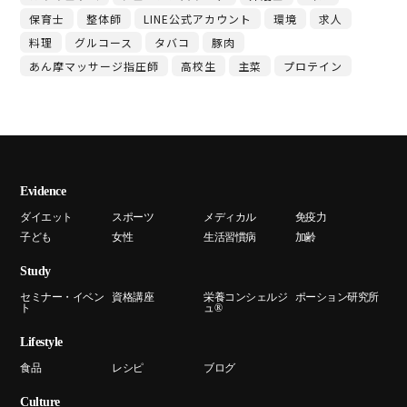
保育士
整体師
LINE公式アカウント
環境
求人
料理
グルコース
タバコ
豚肉
あん摩マッサージ指圧師
高校生
主菜
プロテイン
Evidence
ダイエット
スポーツ
メディカル
免疫力
子ども
女性
生活習慣病
加齢
Study
セミナー・イベン
資格講座
栄養コンシェルジ
ポーション研究所
ト
ュ®
Lifestyle
食品
レシピ
ブログ
Culture