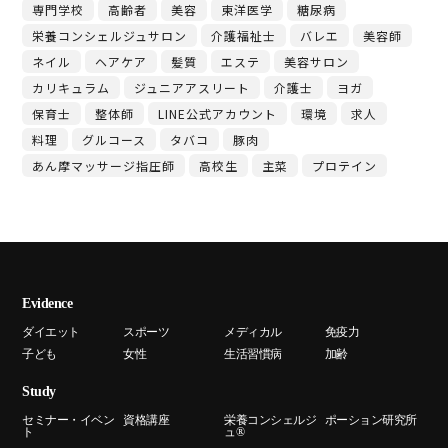
専門学校
高齢者
美容
東洋医学
糖尿病
栄養コンシェルジュサロン
介護福祉士
バレエ
美容師
ネイル
ヘアケア
髪質
エステ
美容サロン
カリキュラム
ジュニアアスリート
介護士
ヨガ
保育士
整体師
LINE公式アカウント
環境
求人
料理
グルコース
タバコ
豚肉
あん摩マッサージ指圧師
高校生
主菜
プロテイン
Evidence
ダイエット
スポーツ
メディカル
免疫力
子ども
女性
生活習慣病
加齢
Study
セミナー・イベン
資格講座
栄養コンシェルジ
ポーション研究所
ト
ュ®