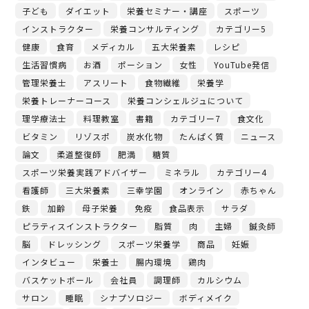
子ども
ダイエット
栄養セミナー・講座
スポーツ
インストラクター
栄養コンサルティング
カテゴリー5
健康
食育
メディカル
五大栄養素
レシピ
生活習慣病
お酒
ポーション
女性
YouTube発信
管理栄養士
アスリート
食物繊維
栄養学
栄養トレーナーコース
栄養コンシェルジュについて
理学療法士
料理教室
書籍
カテゴリー7
食文化
ビタミン
リゾスポ
炭水化物
たんぱく質
ニュース
論文
柔道整復師
肥満
糖質
スポーツ栄養実践アドバイザー
ミネラル
カテゴリー4
看護師
三大栄養素
三幸学園
オンライン
赤ちゃん
鉄
加齢
母子栄養
免疫
食品表示
サラダ
ピラティスインストラクター
脂質
肉
主婦
鍼灸師
脳
ドレッシング
スポーツ栄養学
商品
妊娠
インタビュー
栄養士
腸内環境
鶏肉
バスケットボール
会社員
調理師
カルシウム
サロン
睡眠
シナプソロジー
ボディメイク