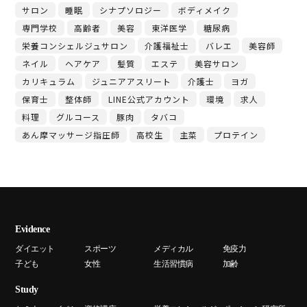
サロン
睡眠
シナプソロジー
ボディメイク
専門学校
高齢者
美容
東洋医学
糖尿病
栄養コンシェルジュサロン
介護福祉士
バレエ
美容師
ネイル
ヘアケア
髪質
エステ
美容サロン
カリキュラム
ジュニアアスリート
介護士
ヨガ
保育士
整体師
LINE公式アカウント
環境
求人
料理
グルコース
豚肉
タバコ
あん摩マッサージ指圧師
高校生
主菜
プロテイン
Evidence
ダイエット
スポーツ
メディカル
免疫力
子ども
女性
生活習慣病
加齢
Study