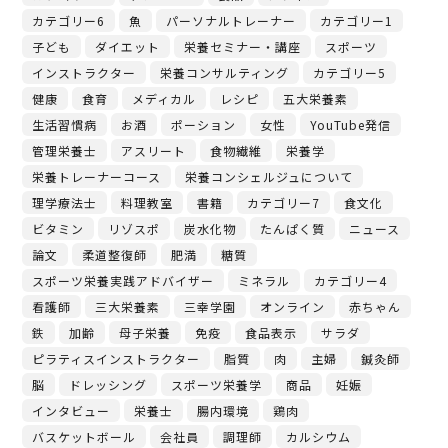
カテゴリー6
魚
パーソナルトレーナー
カテゴリー1
子ども
ダイエット
栄養セミナー・講座
スポーツ
インストラクター
栄養コンサルティング
カテゴリー5
健康
食育
メディカル
レシピ
五大栄養素
生活習慣病
お酒
ポーション
女性
YouTube発信
管理栄養士
アスリート
食物繊維
栄養学
栄養トレーナーコース
栄養コンシェルジュについて
理学療法士
料理教室
書籍
カテゴリー7
食文化
ビタミン
リゾスポ
炭水化物
たんぱく質
ニュース
論文
柔道整復師
肥満
糖質
スポーツ栄養実践アドバイザー
ミネラル
カテゴリー4
看護師
三大栄養素
三幸学園
オンライン
赤ちゃん
鉄
加齢
母子栄養
免疫
食品表示
サラダ
ピラティスインストラクター
脂質
肉
主婦
鍼灸師
脳
ドレッシング
スポーツ栄養学
商品
妊娠
インタビュー
栄養士
腸内環境
鶏肉
バスケットボール
会社員
調理師
カルシウム