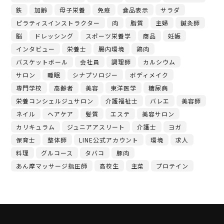
鉄
加齢
母子栄養
免疫
食品表示
サラダ
ピラティスインストラクター
肉
脂質
主婦
鍼灸師
脳
ドレッシング
スポーツ栄養学
商品
妊娠
インタビュー
栄養士
腸内環境
鶏肉
バスケットボール
会社員
調理師
カルシウム
サロン
睡眠
シナプソロジー
ボディメイク
専門学校
高齢者
美容
東洋医学
糖尿病
栄養コンシェルジュサロン
介護福祉士
バレエ
美容師
ネイル
ヘアケア
髪質
エステ
美容サロン
カリキュラム
ジュニアアスリート
介護士
ヨガ
保育士
整体師
LINE公式アカウント
環境
求人
料理
グルコース
タバコ
豚肉
あん摩マッサージ指圧師
高校生
主菜
プロテイン