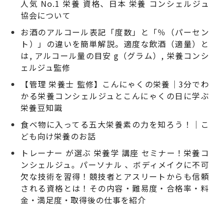
人気 No.1 栄養 資格、日本 栄養 コンシェルジュ
協会について
お酒のアルコール表記「度数」と「％（パーセン
ト）」の違いを簡単解説。適度な飲酒（適量）と
は, アルコール量の目安 g（グラム）, 栄養コンシ
ェルジュ監修
【管理 栄養士 監修】こんにゃくの栄養｜3分でわ
かる栄養コンシェルジュとこんにゃくの日に学ぶ
栄養豆知識
食べ物に入ってる五大栄養素の力を知ろう！｜こ
ども向け栄養のお話
トレーナー が選ぶ 栄養学 講座 セミナー！栄養コ
ンシェルジュ。パーソナル 、ボディメイクに不可
欠な技術を習得！競技者とアスリートからも信頼
される資格とは！その内容・難易度・合格率・料
金・満足度・取得後の仕事を紹介