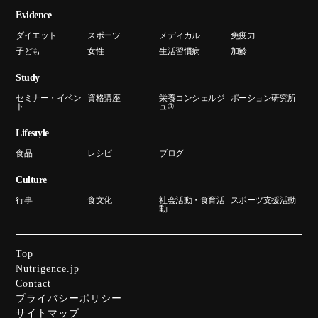
Evidence
ダイエット
スポーツ
メディカル
免疫力
子ども
女性
生活習慣病
加齢
Study
セミナー・イベン
資格講座
栄養コンシェルジ
ポーション研究所
ト
ュ®
Lifestyle
食品
レシピ
ブログ
Culture
行事
食文化
社会活動・食育活
スポーツ支援活動
動
Top
Nutrigence.jp
Contact
プライバシーポリシー
サイトマップ