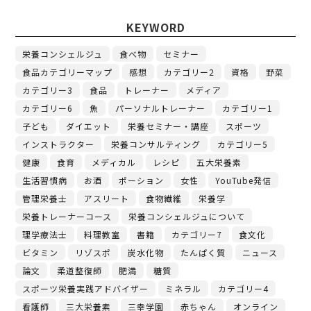
KEYWORD
栄養コンシェルジュ
食べ物
セミナー
食品カテゴリーマップ
感想
カテゴリー2
資格
野菜
カテゴリー3
食品
トレーナー
メディア
カテゴリー6
魚
パーソナルトレーナー
カテゴリー1
子ども
ダイエット
栄養セミナー・講座
スポーツ
インストラクター
栄養コンサルティング
カテゴリー5
健康
食育
メディカル
レシピ
五大栄養素
生活習慣病
お酒
ポーション
女性
YouTube発信
管理栄養士
アスリート
食物繊維
栄養学
栄養トレーナーコース
栄養コンシェルジュについて
理学療法士
料理教室
書籍
カテゴリー7
食文化
ビタミン
リゾスポ
炭水化物
たんぱく質
ニュース
論文
柔道整復師
肥満
糖質
スポーツ栄養実践アドバイザー
ミネラル
カテゴリー4
看護師
三大栄養素
三幸学園
赤ちゃん
オンライン