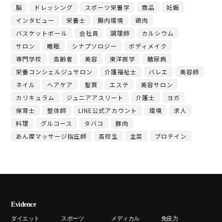
脳
ドレッシング
スポーツ栄養学
商品
妊娠
インタビュー
栄養士
腸内環境
鶏肉
バスケットボール
会社員
調理師
カルシウム
サロン
睡眠
シナプソロジー
ボディメイク
専門学校
高齢者
美容
東洋医学
糖尿病
栄養コンシェルジュサロン
介護福祉士
バレエ
美容師
ネイル
ヘアケア
髪質
エステ
美容サロン
カリキュラム
ジュニアアスリート
介護士
ヨガ
保育士
整体師
LINE公式アカウント
環境
求人
料理
グルコース
タバコ
豚肉
あん摩マッサージ指圧師
高校生
主菜
プロテイン
Evidence
ダイエット
スポーツ
メディカル
免疫力