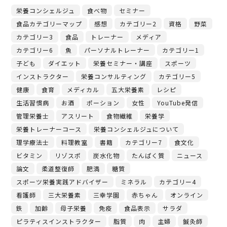
栄養コンシェルジュ
食べ物
セミナー
食品カテゴリーマップ
感想
カテゴリー2
資格
野菜
カテゴリー3
食品
トレーナー
メディア
カテゴリー6
魚
パーソナルトレーナー
カテゴリー1
子ども
ダイエット
栄養セミナー・講座
スポーツ
インストラクター
栄養コンサルティング
カテゴリー5
健康
食育
メディカル
五大栄養素
レシピ
生活習慣病
お酒
ポーション
女性
YouTube発信
管理栄養士
アスリート
食物繊維
栄養学
栄養トレーナーコース
栄養コンシェルジュについて
理学療法士
料理教室
書籍
カテゴリー7
食文化
ビタミン
リゾスポ
炭水化物
たんぱく質
ニュース
論文
柔道整復師
肥満
糖質
スポーツ栄養実践アドバイザー
ミネラル
カテゴリー4
看護師
三大栄養素
三幸学園
赤ちゃん
オンライン
鉄
加齢
母子栄養
免疫
食品表示
サラダ
ピラティスインストラクター
脂質
肉
主婦
鍼灸師