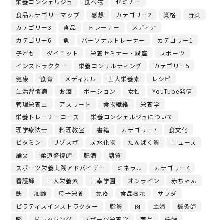
栄養コンシェルジュ
食べ物
セミナー
食品カテゴリーマップ
感想
カテゴリー2
資格
野菜
カテゴリー3
食品
トレーナー
メディア
カテゴリー6
魚
パーソナルトレーナー
カテゴリー1
子ども
ダイエット
栄養セミナー・講座
スポーツ
インストラクター
栄養コンサルティング
カテゴリー5
健康
食育
メディカル
五大栄養素
レシピ
生活習慣病
お酒
ポーション
女性
YouTube発信
管理栄養士
アスリート
食物繊維
栄養学
栄養トレーナーコース
栄養コンシェルジュについて
理学療法士
料理教室
書籍
カテゴリー7
食文化
ビタミン
リゾスポ
炭水化物
たんぱく質
ニュース
論文
柔道整復師
肥満
糖質
スポーツ栄養実践アドバイザー
ミネラル
カテゴリー4
看護師
三大栄養素
三幸学園
オンライン
赤ちゃん
鉄
加齢
母子栄養
免疫
食品表示
サラダ
ピラティスインストラクター
脂質
肉
主婦
鍼灸師
脳
ドレッシング
スポーツ栄養学
商品
妊娠