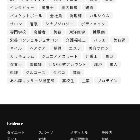
インタビュー
栄養士
腸内環境
鶏肉
バスケットボール
会社員
調理師
カルシウム
サロン
睡眠
シナプソロジー
ボディメイク
専門学校
高齢者
美容
東洋医学
糖尿病
栄養コンシェルジュサロン
介護福祉士
バレエ
美容師
ネイル
ヘアケア
髪質
エステ
美容サロン
カリキュラム
ジュニアアスリート
介護士
ヨガ
保育士
整体師
LINE公式アカウント
環境
求人
料理
グルコース
タバコ
豚肉
あん摩マッサージ指圧師
高校生
主菜
プロテイン
Evidence
ダイエット
スポーツ
メディカル
免疫力
子ども
女性
生活習慣病
加齢