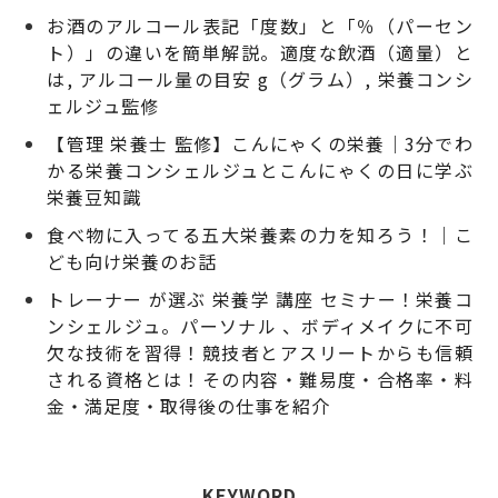
お酒のアルコール表記「度数」と「％（パーセン
ト）」の違いを簡単解説。適度な飲酒（適量）と
は, アルコール量の目安 g（グラム）, 栄養コンシ
ェルジュ監修
【管理 栄養士 監修】こんにゃくの栄養｜3分でわ
かる栄養コンシェルジュとこんにゃくの日に学ぶ
栄養豆知識
食べ物に入ってる五大栄養素の力を知ろう！｜こ
ども向け栄養のお話
トレーナー が選ぶ 栄養学 講座 セミナー！栄養コ
ンシェルジュ。パーソナル 、ボディメイクに不可
欠な技術を習得！競技者とアスリートからも信頼
される資格とは！その内容・難易度・合格率・料
金・満足度・取得後の仕事を紹介
KEYWORD