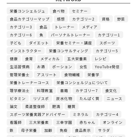
栄養コンシェルジュ
食べ物
セミナー
食品カテゴリーマップ
感想
カテゴリー2
資格
野菜
カテゴリー3
食品
トレーナー
メディア
カテゴリー6
魚
パーソナルトレーナー
カテゴリー1
子ども
ダイエット
栄養セミナー・講座
スポーツ
インストラクター
栄養コンサルティング
カテゴリー5
健康
食育
メディカル
五大栄養素
レシピ
生活習慣病
お酒
ポーション
女性
YouTube発信
管理栄養士
アスリート
食物繊維
栄養学
栄養トレーナーコース
栄養コンシェルジュについて
理学療法士
料理教室
書籍
カテゴリー7
食文化
ビタミン
リゾスポ
炭水化物
たんぱく質
ニュース
論文
柔道整復師
肥満
糖質
スポーツ栄養実践アドバイザー
ミネラル
カテゴリー4
看護師
三大栄養素
三幸学園
赤ちゃん
オンライン
鉄
母子栄養
加齢
免疫
食品表示
サラダ