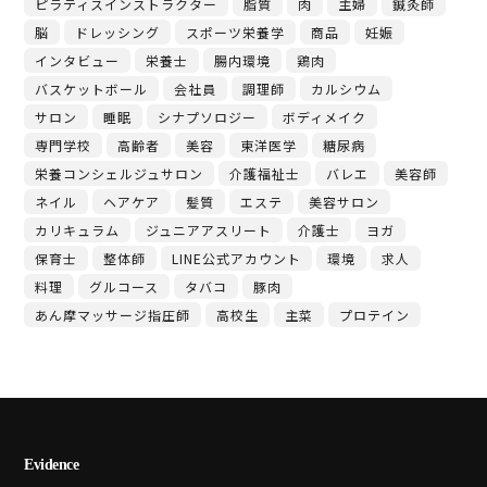
ピラティスインストラクター
脂質
肉
主婦
鍼灸師
脳
ドレッシング
スポーツ栄養学
商品
妊娠
インタビュー
栄養士
腸内環境
鶏肉
バスケットボール
会社員
調理師
カルシウム
サロン
睡眠
シナプソロジー
ボディメイク
専門学校
高齢者
美容
東洋医学
糖尿病
栄養コンシェルジュサロン
介護福祉士
バレエ
美容師
ネイル
ヘアケア
髪質
エステ
美容サロン
カリキュラム
ジュニアアスリート
介護士
ヨガ
保育士
整体師
LINE公式アカウント
環境
求人
料理
グルコース
タバコ
豚肉
あん摩マッサージ指圧師
高校生
主菜
プロテイン
Evidence