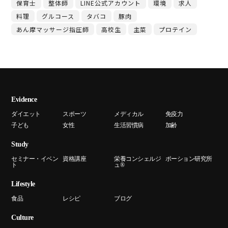
保育士
整体師
LINE公式アカウント
環境
求人
料理
グルコース
タバコ
豚肉
あん摩マッサージ指圧師
高校生
主菜
プロテイン
Evidence
ダイエット
スポーツ
メディカル
免疫力
子ども
女性
生活習慣病
加齢
Study
セミナー・イベン
資格講座
栄養コンシェルジ
ポーション研究所
ト
ュ®
Lifestyle
食品
レシピ
ブログ
Culture