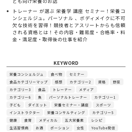
ども向け栄養のお話
トレーナー が選ぶ 栄養学 講座 セミナー！栄養コ
ンシェルジュ。パーソナル 、ボディメイクに不可
欠な技術を習得！競技者とアスリートからも信頼
される資格とは！その内容・難易度・合格率・料
金・満足度・取得後の仕事を紹介
KEYWORD
栄養コンシェルジュ
食べ物
セミナー
食品カテゴリーマップ
感想
カテゴリー2
資格
野菜
カテゴリー3
食品
トレーナー
メディア
カテゴリー6
魚
パーソナルトレーナー
カテゴリー1
子ども
ダイエット
栄養セミナー・講座
スポーツ
インストラクター
栄養コンサルティング
カテゴリー5
健康
食育
メディカル
五大栄養素
レシピ
生活習慣病
お酒
ポーション
女性
YouTube発信