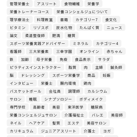
管理栄養士
アスリート
食物繊維
栄養学
栄養トレーナーコース
栄養コンシェルジュについて
理学療法士
料理教室
書籍
カテゴリー7
食文化
ビタミン
リゾスポ
炭水化物
たんぱく質
ニュース
論文
柔道整復師
肥満
糖質
スポーツ栄養実践アドバイザー
ミネラル
カテゴリー4
看護師
三大栄養素
三幸学園
オンライン
赤ちゃん
鉄
加齢
母子栄養
免疫
食品表示
サラダ
ピラティスインストラクター
脂質
肉
主婦
鍼灸師
脳
ドレッシング
スポーツ栄養学
商品
妊娠
インタビュー
栄養士
腸内環境
鶏肉
バスケットボール
会社員
調理師
カルシウム
サロン
睡眠
シナプソロジー
ボディメイク
専門学校
高齢者
美容
東洋医学
糖尿病
栄養コンシェルジュサロン
介護福祉士
バレエ
美容師
ネイル
ヘアケア
髪質
エステ
美容サロン
カリキュラム
ジュニアアスリート
介護士
ヨガ