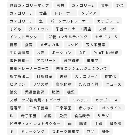
食品カテゴリーマップ
感想
カテゴリー2
資格
野菜
カテゴリー3
食品
トレーナー
メディア
カテゴリー6
魚
パーソナルトレーナー
カテゴリー1
子ども
ダイエット
栄養セミナー・講座
スポーツ
インストラクター
栄養コンサルティング
カテゴリー5
健康
食育
メディカル
レシピ
五大栄養素
生活習慣病
お酒
ポーション
女性
YouTube発信
管理栄養士
アスリート
食物繊維
栄養学
栄養トレーナーコース
栄養コンシェルジュについて
理学療法士
料理教室
書籍
カテゴリー7
食文化
ビタミン
リゾスポ
炭水化物
たんぱく質
ニュース
論文
柔道整復師
肥満
糖質
スポーツ栄養実践アドバイザー
ミネラル
カテゴリー4
看護師
三大栄養素
三幸学園
赤ちゃん
オンライン
鉄
母子栄養
加齢
免疫
食品表示
サラダ
ピラティスインストラクター
肉
脂質
主婦
鍼灸師
脳
ドレッシング
スポーツ栄養学
商品
妊娠