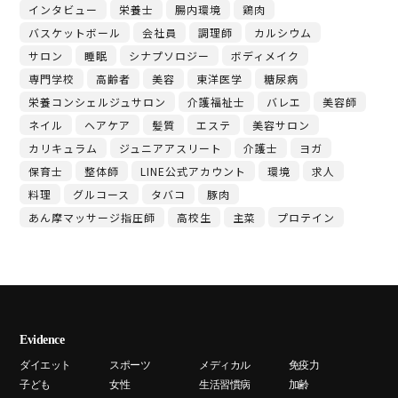
インタビュー
栄養士
腸内環境
鶏肉
バスケットボール
会社員
調理師
カルシウム
サロン
睡眠
シナプソロジー
ボディメイク
専門学校
高齢者
美容
東洋医学
糖尿病
栄養コンシェルジュサロン
介護福祉士
バレエ
美容師
ネイル
ヘアケア
髪質
エステ
美容サロン
カリキュラム
ジュニアアスリート
介護士
ヨガ
保育士
整体師
LINE公式アカウント
環境
求人
料理
グルコース
タバコ
豚肉
あん摩マッサージ指圧師
高校生
主菜
プロテイン
Evidence
ダイエット
スポーツ
メディカル
免疫力
子ども
女性
生活習慣病
加齢