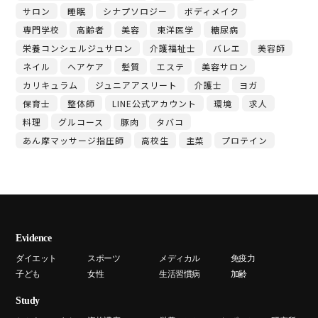
サロン
睡眠
シナプソロジー
ボディメイク
専門学校
高齢者
美容
東洋医学
糖尿病
栄養コンシェルジュサロン
介護福祉士
バレエ
美容師
ネイル
ヘアケア
髪質
エステ
美容サロン
カリキュラム
ジュニアアスリート
介護士
ヨガ
保育士
整体師
LINE公式アカウント
環境
求人
料理
グルコース
豚肉
タバコ
あん摩マッサージ指圧師
高校生
主菜
プロテイン
Evidence
ダイエット
スポーツ
メディカル
免疫力
子ども
女性
生活習慣病
加齢
Study