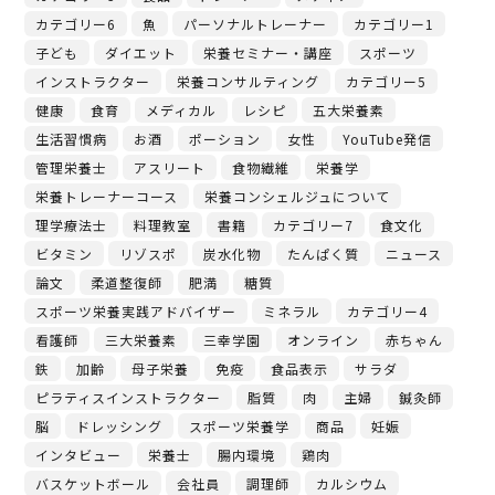
カテゴリー6
魚
パーソナルトレーナー
カテゴリー1
子ども
ダイエット
栄養セミナー・講座
スポーツ
インストラクター
栄養コンサルティング
カテゴリー5
健康
食育
メディカル
レシピ
五大栄養素
生活習慣病
お酒
ポーション
女性
YouTube発信
管理栄養士
アスリート
食物繊維
栄養学
栄養トレーナーコース
栄養コンシェルジュについて
理学療法士
料理教室
書籍
カテゴリー7
食文化
ビタミン
リゾスポ
炭水化物
たんぱく質
ニュース
論文
柔道整復師
肥満
糖質
スポーツ栄養実践アドバイザー
ミネラル
カテゴリー4
看護師
三大栄養素
三幸学園
オンライン
赤ちゃん
鉄
加齢
母子栄養
免疫
食品表示
サラダ
ピラティスインストラクター
脂質
肉
主婦
鍼灸師
脳
ドレッシング
スポーツ栄養学
商品
妊娠
インタビュー
栄養士
腸内環境
鶏肉
バスケットボール
会社員
調理師
カルシウム